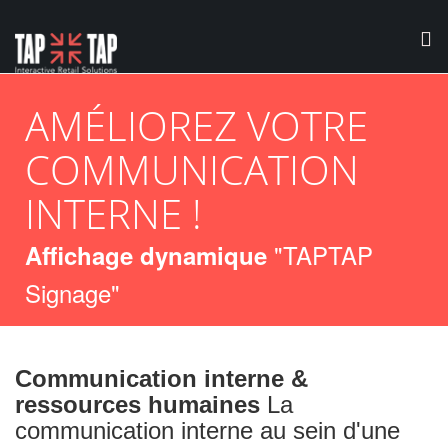
To
Skip
na
to
AMÉLIOREZ VOTRE
main
content
COMMUNICATION
INTERNE !
"TAPTAP
Affichage dynamique
Signage"
Communication interne &
ressources humaines
La
communication interne au sein d'une